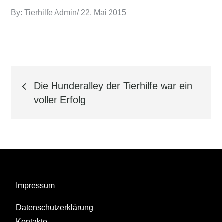
Posted
By:
Tierhilfe Admin
22. Mai 2015
on
Beitrags-
Die Hunderalley der Tierhilfe war ein
Navigation
voller Erfolg
Impressum
Datenschutzerklärung
Kontakte