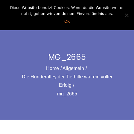
Skip
Diese Website benutzt Cookies. Wenn du die Website weiter
to
nutzt, gehen wir von deinem Einverständnis aus.
content
OK
MG_2665
Home
Allgemein
Die Hunderalley der Tierhilfe war ein voller
Erfolg
mg_2665