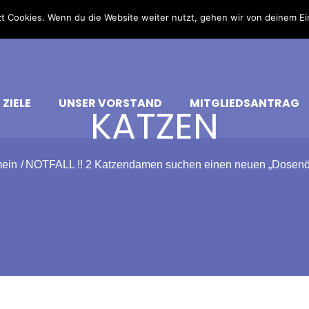
t Cookies. Wenn du die Website weiter nutzt, gehen wir von deinem Ei
 ZIELE
UNSER VORSTAND
MITGLIEDSANTRAG
KATZEN
mein
NOTFALL !! 2 Katzendamen suchen einen neuen „Dosenöf