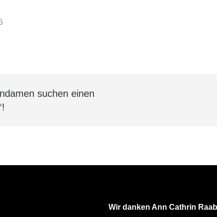
5
endamen suchen einen
n
“!
Wir danken Ann Cathrin Raab