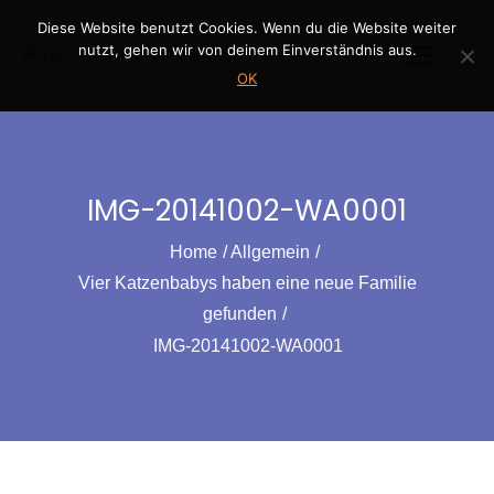
Skip
Diese Website benutzt Cookies. Wenn du die Website weiter
to
nutzt, gehen wir von deinem Einverständnis aus.
content
OK
IMG-20141002-WA0001
Home
Allgemein
Vier Katzenbabys haben eine neue Familie
gefunden
IMG-20141002-WA0001