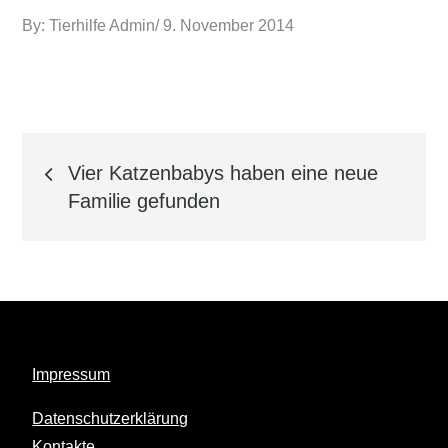
Posted
By:
Tierhilfe Admin
9. November 2014
on
Beitrags-
Vier Katzenbabys haben eine neue
Navigation
Familie gefunden
Impressum
Datenschutzerklärung
Kontakte