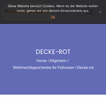
Skip
Diese Website benutzt Cookies. Wenn du die Website weiter
to
nutzt, gehen wir von deinem Einverständnis aus.
content
OK
DECKE-ROT
Home
Allgemein
Weihnachtsgeschenke für Fellnasen
Decke-rot