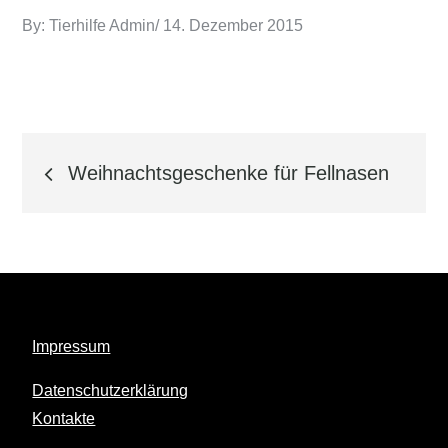
Posted
By:
Tierhilfe Admin
14. Dezember 2015
on
Beitrags-
Weihnachtsgeschenke für Fellnasen
Navigation
Impressum
Datenschutzerklärung
Kontakte